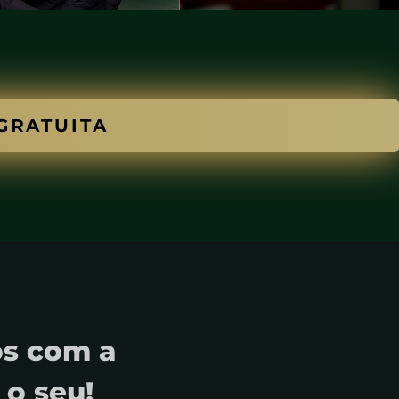
GRATUITA
os com a
 o seu!