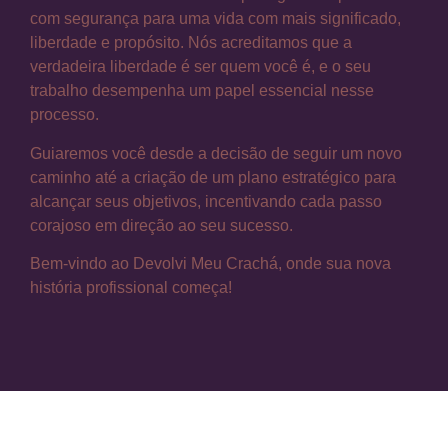
com segurança para uma vida com mais significado,
liberdade e propósito. Nós acreditamos que a
verdadeira liberdade é ser quem você é, e o seu
trabalho desempenha um papel essencial nesse
processo.
Guiaremos você desde a decisão de seguir um novo
caminho até a criação de um plano estratégico para
alcançar seus objetivos, incentivando cada passo
corajoso em direção ao seu sucesso.
Bem-vindo ao Devolvi Meu Crachá, onde sua nova
história profissional começa!